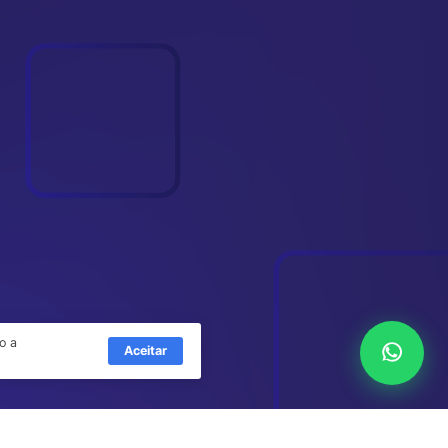
o a
Aceitar